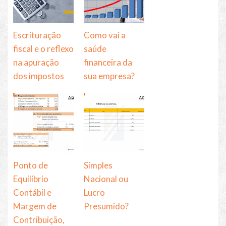
Escrituração
Como vai a
fiscal e o reflexo
saúde
na apuração
financeira da
dos impostos
sua empresa?
Ponto de
Simples
Equilíbrio
Nacional ou
Contábil e
Lucro
Margem de
Presumido?
Contribuição,