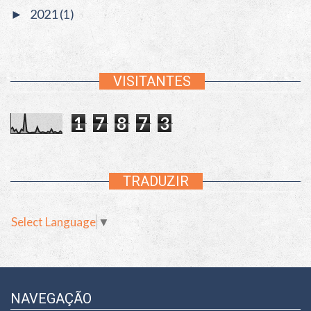
2021
(1)
►
VISITANTES
1
7
8
7
3
TRADUZIR
Select Language
▼
NAVEGAÇÃO